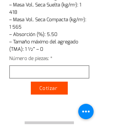
– Masa Vol. Seca Suelta (kg/mᵌ): 1 
418
– Masa Vol. Seca Compacta (kg/mᵌ): 
1 565
– Absorción (%): 5.50
– Tamaño máximo del agregado 
(TMA): 1 ½” – 0
Número de piezas:
Cotizar
Ver cotización