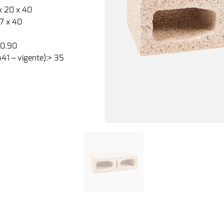
x 20 x 40
.7 x 40
10.90
441 – vigente):> 35 