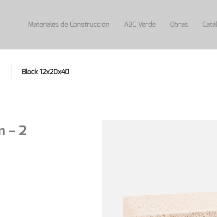
Materiales de Construcción
ABC Verde
Obras
Catál
Block 12x20x40
m – 2